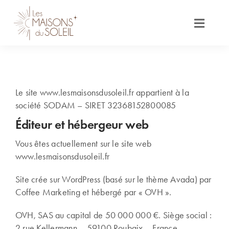
Skip
to
Toggle
content
Navigat
Nos terrains et projets à construire
Le site www.lesmaisonsdusoleil.fr appartient à la
Inspirez-vous
société SODAM – SIRET 32368152800085
Éditeur et hébergeur web
Nous découvrir
Vous êtes actuellement sur le site web
www.lesmaisonsdusoleil.fr
Site crée sur WordPress (basé sur le thème Avada) par
Construire ensemble
Coffee Marketing et hébergé par « OVH ».
OVH, SAS au capital de 50 000 000 €. Siège social :
Contact
2 rue Kellermann – 59100 Roubaix – France