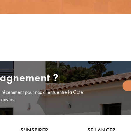
pagnement ?
 récemment pour nos clients entre la Côte
 envies !
S’INSPIRER
SE LANCER