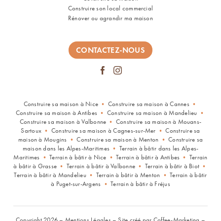
Construire son local commercial
Rénover ou agrandir ma maison
CONTACTEZ-NOUS
Construire sa maison à Nice
•
Construire sa maison à Cannes
•
Construire sa maison à Antibes
•
Construire sa maison à Mandelieu
•
Construire sa maison à Valbonne
•
Construire sa maison à Mouans-
Sartoux
•
Construire sa maison à Cagnes-sur-Mer
•
Construire sa
maison à Mougins
•
Construire sa maison à Menton
•
Construire sa
maison dans les Alpes-Maritimes
•
Terrain à bâtir dans les Alpes-
Maritimes
•
Terrain à bâtir à Nice
•
Terrain à bâtir à Antibes
•
Terrain
à bâtir à Grasse
•
Terrain à bâtir à Valbonne
•
Terrain à bâtir à Biot
•
Terrain à bâtir à Mandelieu
•
Terrain à bâtir à Menton
•
Terrain à bâtir
à Puget-sur-Argens
•
Terrain à bâtir à Fréjus
Copyright 2026 –
Mentions Légales
–
Site créé par Coffee-Marketing –