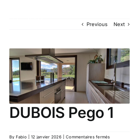
Skip
to
Toggle
content
Previous
Next
Navigat
Nos terrains et projets à construire
View
Larger
Inspirez-vous
Image
Nous découvrir
DUBOIS Pego 1
Construire ensemble
Contact
sur
By
Fabio
|
12 janvier 2026
|
Commentaires fermés