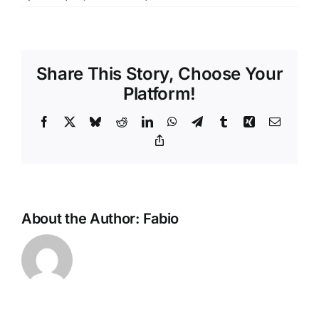
DUBOIS
Pego
1
Share This Story, Choose Your
Platform!
Facebook
X
Bluesky
Reddit
LinkedIn
WhatsApp
Telegram
Tumblr
Xing
Email
Copy
Link
About the Author:
Fabio