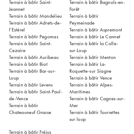
Terrain à bâtir Saint-
Terrain à bâtir Bagnols-en-
Jeannet
Forêt
Terrain à bâtir Mandelieu
Terrain à bâtir
Terrain à bâtir Adrets-de-
Peymeinade
l’Estérel
Terrain à bâtir Aspremont
Terrain à bâtir Pegomas
Terrain à bâtir Le Cannet
Terrain à bâtir Saint-
Terrain à bâtir la Colle-
Cezaire
sur-Loup
Terrain à bâtir Auribeau
Terrain à bâtir Menton
Terrain à bâtir Biot
Terrain à bâtir La-
Terrain à bâtir Bar-sur-
Roquette-sur Siagne
Loup
Terrain à bâtir Vence
Terrain à bâtir Levens
Terrain à bâtir Alpes-
Terrain à bâtir Saint-Paul-
Maritimes
de-Vence
Terrain à bâtir Cagnes-sur-
Terrain à bâtir
Mer
Chateauneuf Grasse
Terrain à bâtir Tourrettes
sur loup
Terrain à bâtir Fréjus