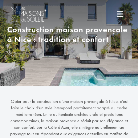
Skip
to
Toggle
content
Navigat
Construction maison provençale
à Nice : tradition et confort
Nos terrains et projets à construire
Inspirez-vous
Nous découvrir
Opter pour la construction d’une maison provençale à Nice, c’est
faire le choix d’un style intemporel parfaitement adapté au cadre
Construire ensemble
méditerranéen. Entre authenticité architecturale et prestations
contemporaines, la maison provençale séduit par son élégance et
son confort. Sur la Côte d’Azur, elle s’intègre naturellement au
Contact
paysage tout en répondant aux exigences actuelles en matière de