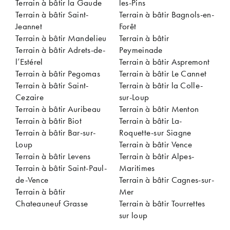
Terrain à bâtir la Gaude
les-Pins
Terrain à bâtir Saint-
Terrain à bâtir Bagnols-en-
Jeannet
Forêt
Terrain à bâtir Mandelieu
Terrain à bâtir
Terrain à bâtir Adrets-de-
Peymeinade
l’Estérel
Terrain à bâtir Aspremont
Terrain à bâtir Pegomas
Terrain à bâtir Le Cannet
Terrain à bâtir Saint-
Terrain à bâtir la Colle-
Cezaire
sur-Loup
Terrain à bâtir Auribeau
Terrain à bâtir Menton
Terrain à bâtir Biot
Terrain à bâtir La-
Terrain à bâtir Bar-sur-
Roquette-sur Siagne
Loup
Terrain à bâtir Vence
Terrain à bâtir Levens
Terrain à bâtir Alpes-
Terrain à bâtir Saint-Paul-
Maritimes
de-Vence
Terrain à bâtir Cagnes-sur-
Terrain à bâtir
Mer
Chateauneuf Grasse
Terrain à bâtir Tourrettes
sur loup