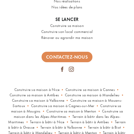
Nos réalisations
Nos idées de plans
SE LANCER
Construire sa maison
Construire son local commercial
Rénover ou agrandir ma maison
CONTACTEZ-NOUS
Construire sa maison à Nice
•
Construire sa maison à Cannes
•
Construire sa maison à Antibes
•
Construire sa maison à Mandelieu
•
Construire sa maison à Valbonne
•
Construire sa maison à Mouans-
Sartoux
•
Construire sa maison à Cagnes-sur-Mer
•
Construire sa
maison à Mougins
•
Construire sa maison à Menton
•
Construire sa
maison dans les Alpes-Maritimes
•
Terrain à bâtir dans les Alpes-
Maritimes
•
Terrain à bâtir à Nice
•
Terrain à bâtir à Antibes
•
Terrain
à bâtir à Grasse
•
Terrain à bâtir à Valbonne
•
Terrain à bâtir à Biot
•
Terrain à bâtir à Mandelieu
•
Terrain à bâtir à Menton
•
Terrain à bâtir